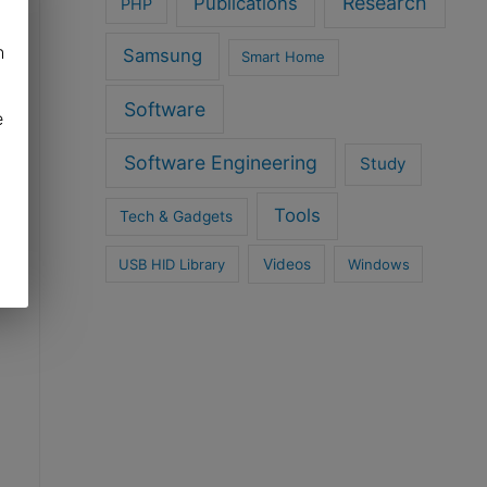
Research
Publications
PHP
h
Samsung
Smart Home
Software
e
Software Engineering
Study
Tools
Tech & Gadgets
USB HID Library
Videos
Windows