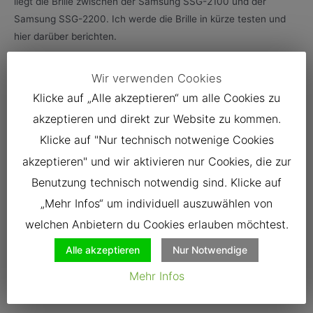
liegt die Brille zwischen der Samsung SSG-2100 und der
Samsung SSG-2200. Ich werde die Brille in kürze testen und
hier darüber berichten.
Wir verwenden Cookies
Streaming Server für
Klicke auf „Alle akzeptieren“ um alle Cookies zu
akzeptieren und direkt zur Website zu kommen.
Samsung TVs
Klicke auf "Nur technisch notwenige Cookies
2 Comments
/
Samsung
,
Software
/ By
Florian Leitner-Fischer
akzeptieren" und wir aktivieren nur Cookies, die zur
16.12.2010 Kurzes Update: Twonky kann man mittlerweile in
Benutzung technisch notwendig sind. Klicke auf
der Version 6.0.30 auch für die MyBookWorld Festplatte
„Mehr Infos“ um individuell auszuwählen von
herunterladen, damit funktioniert nun auch MKV Streaming
welchen Anbietern du Cookies erlauben möchtest.
problemlos. Installationsanleitung folgt. Ein sehr schönes
Alle akzeptieren
Nur Notwendige
Feature der neuen Samsung TVs ist, dass sie alle möglichen
Audio-, Video- und Bild-Dateien streamen können. Hierzu muss
Mehr Infos
man den Fernseher per WLAN oder Kabel mit …