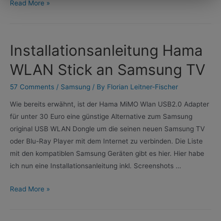
Streaming
Read More »
Server
für
Samsung
Installationsanleitung Hama
TVs
WLAN Stick an Samsung TV
57 Comments
/
Samsung
/ By
Florian Leitner-Fischer
Wie bereits erwähnt, ist der Hama MiMO Wlan USB2.0 Adapter
für unter 30 Euro eine günstige Alternative zum Samsung
original USB WLAN Dongle um die seinen neuen Samsung TV
oder Blu-Ray Player mit dem Internet zu verbinden. Die Liste
mit den kompatiblen Samsung Geräten gibt es hier. Hier habe
ich nun eine Installationsanleitung inkl. Screenshots …
Installationsanleitung
Read More »
Hama
WLAN