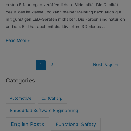
ersten Erfahrungen veröffentlichen. Bildqualität Die Qualität
des Bildes ist klasse und kann meiner Meinung nach auch gut
mit günstigen LED-Geräten mithalten. Die Farben sind natürlich
und das Bild hat auch mit deaktiviertem 3D Modus …
Samsung
Read More »
LE40C750
3D
TV
Posts
1
2
Next Page
→
Erfahrungsbericht
navigation
Categories
Automotive
C# (CSharp)
Embedded Software Engineering
English Posts
Functional Safety