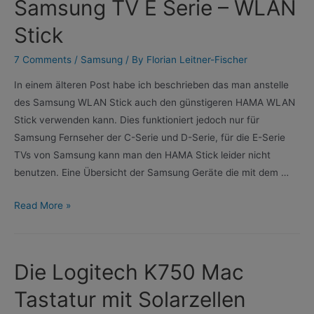
Samsung TV E Serie – WLAN
International
Data
Stick
Plan
7 Comments
/
Samsung
/ By
Florian Leitner-Fischer
–
Keepgo
In einem älteren Post habe ich beschrieben das man anstelle
Review
des Samsung WLAN Stick auch den günstigeren HAMA WLAN
Stick verwenden kann. Dies funktioniert jedoch nur für
Samsung Fernseher der C-Serie und D-Serie, für die E-Serie
TVs von Samsung kann man den HAMA Stick leider nicht
benutzen. Eine Übersicht der Samsung Geräte die mit dem …
Samsung
Read More »
TV
E
Serie
Die Logitech K750 Mac
–
WLAN
Tastatur mit Solarzellen
Stick