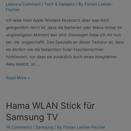
Leave a Comment
/
Tech & Gadgets
/ By
Florian Leitner-
Fischer
Ich liebe mein Apple Wireless Keyboard, aber was mich
gelegentlich nervt ist, dass die Batterien oder Akkus immer im
ungünstigsten Moment leer sind. Deswegen habe ich mir nun
bei die angeschafft. Das Spezielle an dieser Tastatur ist, dass
sie ähnlich wie die bekannten Solar-Taschenrechner
funktioniert, nur dass sie zusätzlich auch einen integrierten
Akku besitzt, so …
Die
Read More »
Logitech
K750
Mac
Hama WLAN Stick für
Tastatur
mit
Samsung TV
Solarzellen
14 Comments
/
Samsung
/ By
Florian Leitner-Fischer