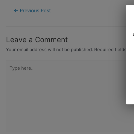
Post
←
Previous Post
navigation
Leave a Comment
Your email address will not be published.
Required fields a
Type
here..