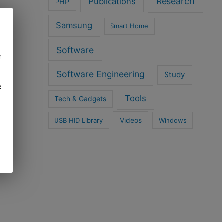
Research
Publications
PHP
Samsung
Smart Home
Software
h
Software Engineering
Study
e
Tools
Tech & Gadgets
USB HID Library
Videos
Windows