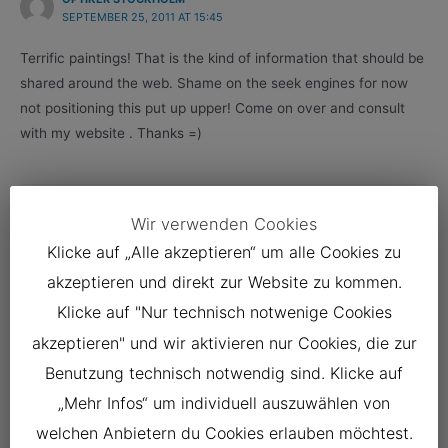
SEPTEMBER 25, 2011 AT 15:45
Terrific paintings! That is the kind of information that should be
shared around the web. Shame on the seek engines for now
not positioning this put up upper! Come on over and consult
with my website . Thanks =)
Wir verwenden Cookies
Leave a Comment
Klicke auf „Alle akzeptieren“ um alle Cookies zu
Your email address will not be published.
Required fields are
akzeptieren und direkt zur Website zu kommen.
marked
*
Klicke auf "Nur technisch notwenige Cookies
Type
akzeptieren" und wir aktivieren nur Cookies, die zur
here..
Benutzung technisch notwendig sind. Klicke auf
„Mehr Infos“ um individuell auszuwählen von
welchen Anbietern du Cookies erlauben möchtest.