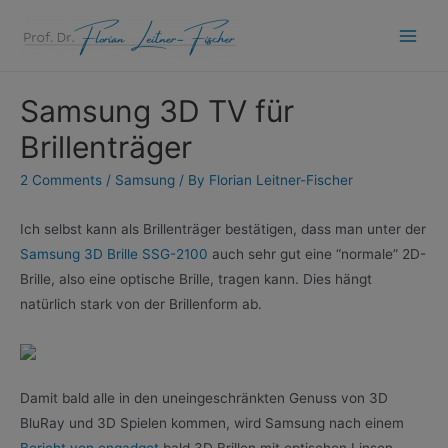
Skip
to
Main
content
Men
Samsung 3D TV für
Brillenträger
2 Comments
/
Samsung
/ By
Florian Leitner-Fischer
Ich selbst kann als Brillenträger bestätigen, dass man unter der
Samsung 3D Brille SSG-2100
auch sehr gut eine “normale” 2D-
Brille, also eine optische Brille, tragen kann. Dies hängt
natürlich stark von der Brillenform ab.
Damit bald alle in den uneingeschränkten Genuss von 3D
BluRay und 3D Spielen kommen, wird Samsung nach einem
Bericht von engadget
bald 3D Brillen mit optischen Linsen